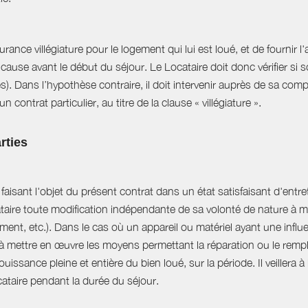
ance villégiature pour le logement qui lui est loué, et de fournir l
cause avant le début du séjour. Le Locataire doit donc vérifier si s
es). Dans l’hypothèse contraire, il doit intervenir auprès de sa com
 contrat particulier, au titre de la clause « villégiature ».
rties
aisant l'objet du présent contrat dans un état satisfaisant d'entret
ataire toute modification indépendante de sa volonté de nature à mo
ent, etc.). Dans le cas où un appareil ou matériel ayant une influe
e à mettre en œuvre les moyens permettant la réparation ou le rempl
uissance pleine et entière du bien loué, sur la période. Il veillera à
ocataire pendant la durée du séjour.