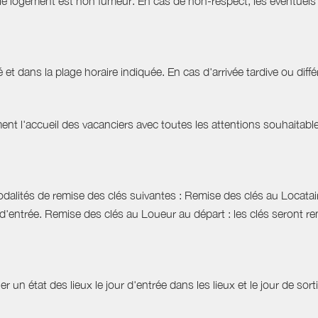
 le logement est non fumeur. En cas de non-respect, les éventuels 
 et dans la plage horaire indiquée. En cas d'arrivée tardive ou différ
t l'accueil des vacanciers avec toutes les attentions souhaitables 
dalités de remise des clés suivantes : Remise des clés au Locataire
d'entrée. Remise des clés au Loueur au départ : les clés seront r
r un état des lieux le jour d'entrée dans les lieux et le jour de sor