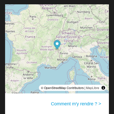
© OpenStreetMap Contributors |
MapLibre
Comment m'y rendre ? >