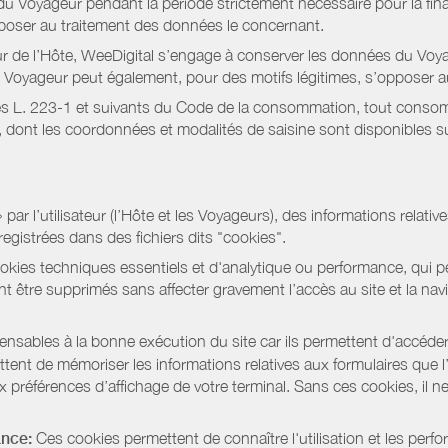
 Voyageur pendant la période strictement nécessaire pour la fina
pposer au traitement des données le concernant.
r de l’Hôte, WeeDigital s’engage à conserver les données du Voya
 Le Voyageur peut également, pour des motifs légitimes, s’opposer
s L. 223-1 et suivants du Code de la consommation, tout consommat
ont les coordonnées et modalités de saisine sont disponibles sur
r l’utilisateur (l’Hôte et les Voyageurs), des informations relatives
registrées dans des fichiers dits "cookies".
okies techniques essentiels et d'analytique ou performance, qui per
t être supprimés sans affecter gravement l’accès au site et la nav
pensables à la bonne exécution du site car ils permettent d'accéd
ent de mémoriser les informations relatives aux formulaires que l’u
x préférences d’affichage de votre terminal. Sans ces cookies, il ne 
ance:
Ces cookies permettent de connaître l'utilisation et les per