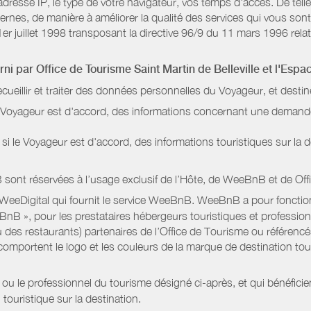
dresse IP, le type de votre navigateur, vos temps d'accès. De telle
nternes, de manière à améliorer la qualité des services qui vous 
1er juillet 1998 transposant la directive 96/9 du 11 mars 1996 relat
urni par
Office de Tourisme Saint Martin de Belleville
et l'Espa
ecueillir et traiter des données personnelles du Voyageur, et destin
le Voyageur est d'accord, des informations concernant une deman
i le Voyageur est d'accord, des informations touristiques sur la d
sont réservées à l’usage exclusif de l’Hôte, de WeeBnB et de
Off
 WeeDigital qui fournit le service WeeBnB. WeeBnB a pour fonctionn
eeBnB », pour les prestataires hébergeurs touristiques et professi
 des restaurants) partenaires de l’Office de Tourisme ou référencés 
mportent le logo et les couleurs de la marque de destination touri
 ou le professionnel du tourisme désigné ci-après, et qui bénéfic
 touristique sur la destination.