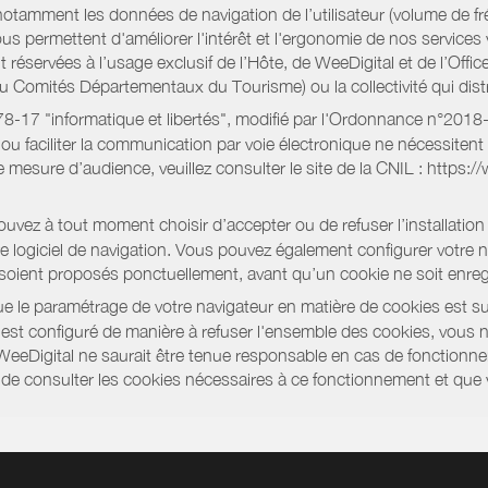
notamment les données de navigation de l’utilisateur (volume de fr
nous permettent d'améliorer l'intérêt et l'ergonomie de nos servic
réservées à l’usage exclusif de l’Hôte, de WeeDigital et de l’Offic
Comités Départementaux du Tourisme) ou la collectivité qui distri
oi 78-17 "informatique et libertés", modifié par l'Ordonnance n°2
e ou faciliter la communication par voie électronique ne nécessite
 mesure d’audience, veuillez consulter le site de la CNIL : https:/
vez à tout moment choisir d’accepter ou de refuser l’installation 
tre logiciel de navigation. Vous pouvez également configurer votre 
 soient proposés ponctuellement, avant qu’un cookie ne soit enregi
 le paramétrage de votre navigateur en matière de cookies est su
r est configuré de manière à refuser l'ensemble des cookies, vous 
WeeDigital ne saurait être tenue responsable en cas de fonctionne
 ou de consulter les cookies nécessaires à ce fonctionnement et qu